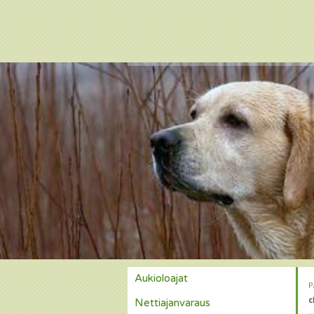
Aukioloajat
P
c
Nettiajanvaraus