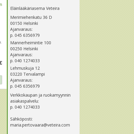
in
Eläinlääkäriasema Veteira
Merimiehenkatu 36 D
00150 Helsinki
Ajanvaraus:
p. 045 6356979
.
Mannerheimintie 100
00250 Helsinki
Ajanvaraus:
p. 040 1274033
€
Lehmuskuja 12
03220 Tervalampi
Ajanvaraus:
p. 045 6356979
Verkkokaupan ja ruokamyynnin
asiakaspalvelu:
p. 040 1274033
Sähköposti:
maria.pertovaara@veteira.com