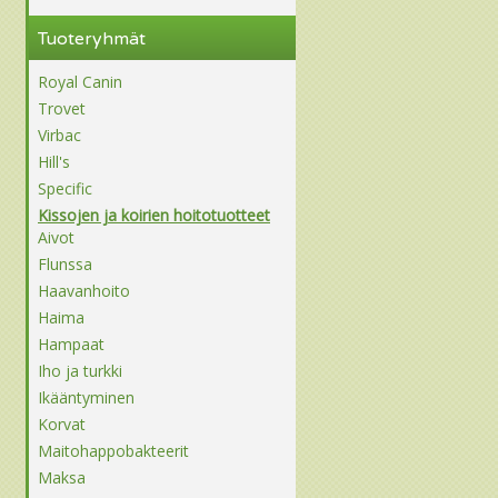
Tuoteryhmät
Royal Canin
Trovet
Virbac
Hill's
Specific
Kissojen ja koirien hoitotuotteet
Aivot
Flunssa
Haavanhoito
Haima
Hampaat
Iho ja turkki
Ikääntyminen
Korvat
Maitohappobakteerit
Maksa