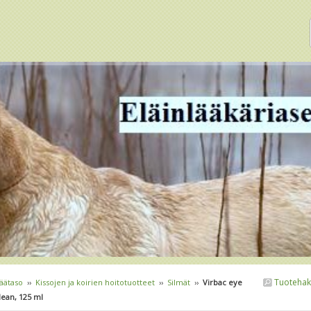
Tuotehak
äätaso
››
Kissojen ja koirien hoitotuotteet
››
Silmät
››
Virbac eye
lean, 125 ml