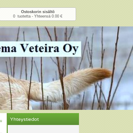
Ostoskorin sisältö
0 tuotetta - Yhteensä 0.00 €
Yhteystiedot
u