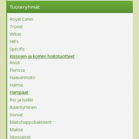
Tuoteryhmät
Royal Canin
Trovet
Virbac
Hill's
Specific
Kissojen ja koirien hoitotuotteet
Aivot
Flunssa
Haavanhoito
Haima
Hampaat
Iho ja turkki
Ikääntyminen
Korvat
Maitohappobakteerit
Maksa
Munuaiset