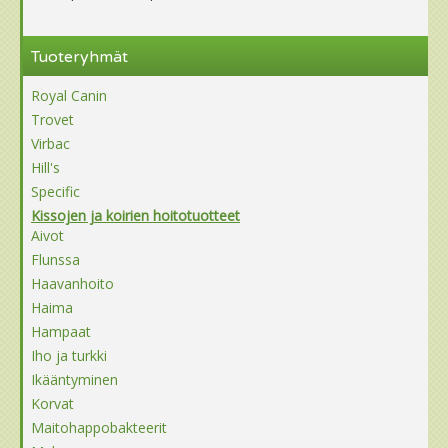
Tuoteryhmät
Royal Canin
Trovet
Virbac
Hill's
Specific
Kissojen ja koirien hoitotuotteet
Aivot
Flunssa
Haavanhoito
Haima
Hampaat
Iho ja turkki
Ikääntyminen
Korvat
Maitohappobakteerit