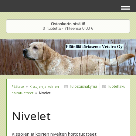
Ostoskorin sisältö
0 tuotetta - Yhteensä 0.00 €
Tulostusnäkymä
Tuotehaku
Päätaso
››
Kissojen ja koirien
hoitotuotteet
››
Nivelet
Nivelet
Kissojen ja koirien nivelten hoitotuotteet