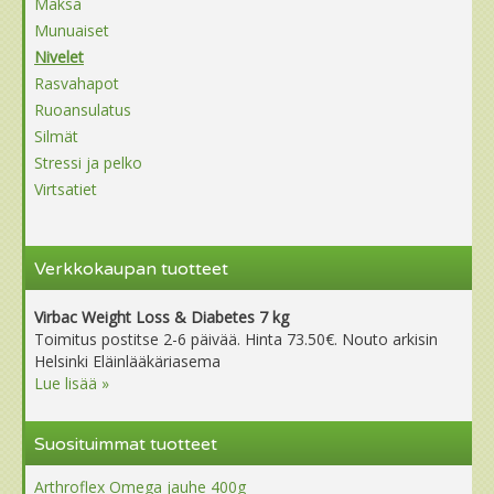
Maksa
Munuaiset
Nivelet
Rasvahapot
Ruoansulatus
Silmät
Stressi ja pelko
Virtsatiet
Verkkokaupan tuotteet
Virbac Weight Loss & Diabetes 7 kg
Toimitus postitse 2-6 päivää. Hinta 73.50€. Nouto arkisin
Helsinki Eläinlääkäriasema
Lue lisää »
Suosituimmat tuotteet
Arthroflex Omega jauhe 400g