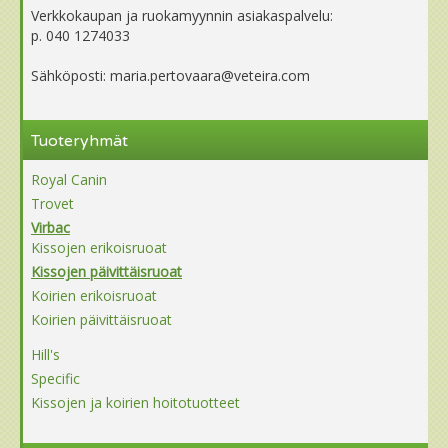
Verkkokaupan ja ruokamyynnin asiakaspalvelu:
p. 040 1274033
Sähköposti: maria.pertovaara@veteira.com
Tuoteryhmät
Royal Canin
Trovet
Virbac
Kissojen erikoisruoat
Kissojen päivittäisruoat
Koirien erikoisruoat
Koirien päivittäisruoat
Hill's
Specific
Kissojen ja koirien hoitotuotteet