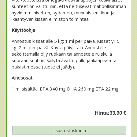
suhteet on valittu niin, että ne tukevat mahdollisimman
hyvin mm. nivelten, sydämen, munuaisten, ihon ja
ikääntyvän kissan elimistön toimintaa.
Käyttöohje
Annostus kissat alle 5 kg: 1 ml per päivä. Kissat yli 5
kg: 2 ml per päivä. Käytä päivittäin. Annostele
sekoittamalla öljy ruokaan tai annostele ruiskulla
suoraan suuhun. Säilytä avattu pullo jääkaapissa tai
pakastimessa (tuote ei jäädy).
Ainesosat
1 ml sisältää: EPA 340 mg DHA 260 mg ETA 22 mg
Hinta:
33.90 €