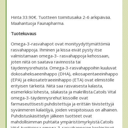
Hinta 33.90€. Tuotteen toimitusaika 2-6 arkipäivää.
Maahantuoja Faunapharma.
Tuotekuvaus
Omega-3-rasvahapot ovat monityydyttymättömiä
rasvahappoja. Ihminen ja kissa eivät pysty itse
valmistamaan omega-3- rasvahappoja kehossaan,
joten niitä on saatava ravinnosta tai
täydennysrehuista. Omega-3-rasvahappoihin kuuluvat
dokosaheksaeenihappo (DHA), eikosapentaeeinihappo
(EPA) ja eikosatetraeeinihappo (ETA) ovat elimistölle
erityisen tärkeitä. Niitä saa rasvaisesta kalasta,
esimerkiksi lohesta, silakasta ja makrillista.Catoils Vital
omega-3-täydennysrehut kissoille ovat
farmaseuttisesti puhdistettuja ja erittäin tiivistettyjä
syvänmeren kalaöljyä, joiden vesipitoisuus on alhainen.
Puhdistuskäsittelyn jälkeen tuotteet ovat
mahdollisimman puhtaita ympäristömyrkyistä.Catoils
Vital-tuotteissa omega-3-rasvahappojen keskinäiset