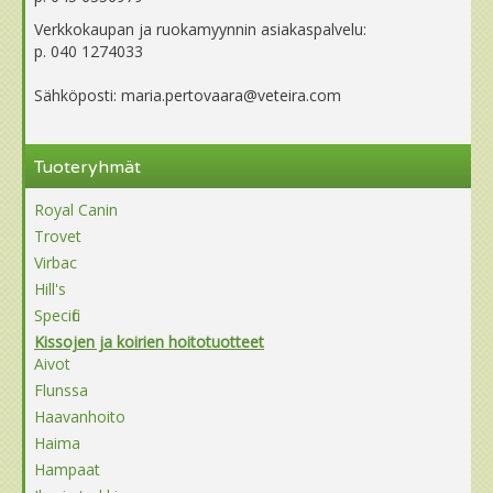
Verkkokaupan ja ruokamyynnin asiakaspalvelu:
p. 040 1274033
Sähköposti: maria.pertovaara@veteira.com
Tuoteryhmät
Royal Canin
Trovet
Virbac
Hill's
Specific
Kissojen ja koirien hoitotuotteet
Aivot
Flunssa
Haavanhoito
Haima
Hampaat