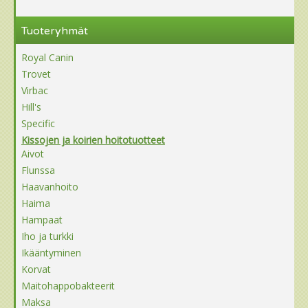
Tuoteryhmät
Royal Canin
Trovet
Virbac
Hill's
Specific
Kissojen ja koirien hoitotuotteet
Aivot
Flunssa
Haavanhoito
Haima
Hampaat
Iho ja turkki
Ikääntyminen
Korvat
Maitohappobakteerit
Maksa