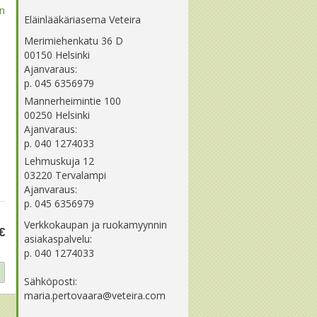
in
Eläinlääkäriasema Veteira
Merimiehenkatu 36 D
00150 Helsinki
Ajanvaraus:
p. 045 6356979
Mannerheimintie 100
00250 Helsinki
Ajanvaraus:
p. 040 1274033
Lehmuskuja 12
03220 Tervalampi
Ajanvaraus:
p. 045 6356979
Verkkokaupan ja ruokamyynnin
€
asiakaspalvelu:
p. 040 1274033
Sähköposti:
maria.pertovaara@veteira.com