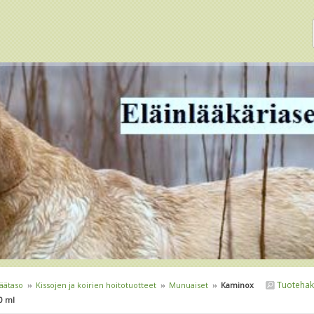
Tuotehak
äätaso
››
Kissojen ja koirien hoitotuotteet
››
Munuaiset
››
Kaminox
0 ml