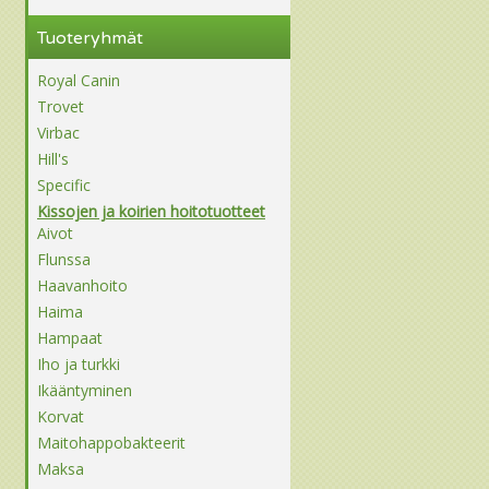
Tuoteryhmät
Royal Canin
Trovet
Virbac
Hill's
Specific
Kissojen ja koirien hoitotuotteet
Aivot
Flunssa
Haavanhoito
Haima
Hampaat
Iho ja turkki
Ikääntyminen
Korvat
Maitohappobakteerit
Maksa