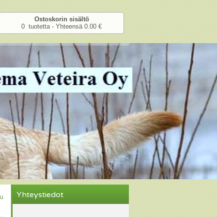
Ostoskorin sisältö
0 tuotetta - Yhteensä 0.00 €
Yhteystiedot
u