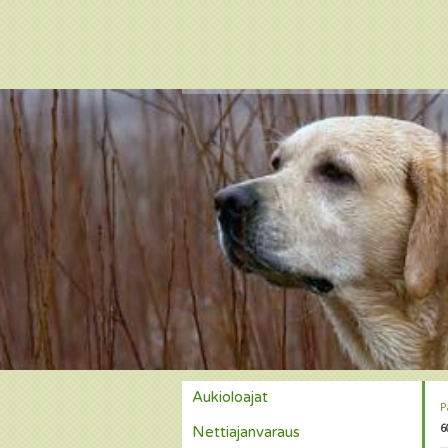
Aukioloajat
P
6
Nettiajanvaraus