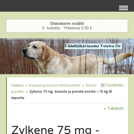
Ostoskorin sisältö
0 tuotetta - Yhteensä 0.00 €
Tuotehaku
Päätaso
››
Kissojen ja koirien hoitotuotteet
››
Stressi
ja pelko
››
Zylkene 75 mg -kissoille ja pienille koirille < 10 kg 30
kapselia
« Takaisin
Zylkene 75 mg -