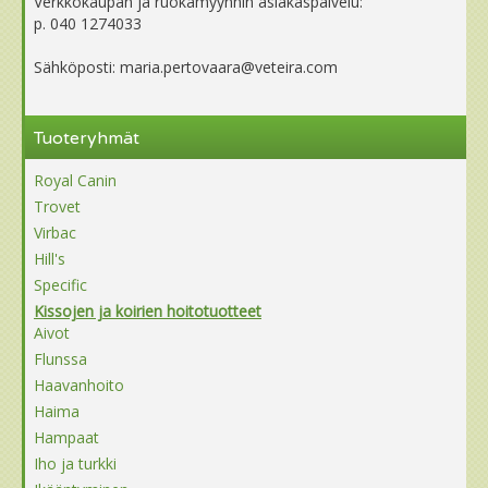
Verkkokaupan ja ruokamyynnin asiakaspalvelu:
p. 040 1274033
Sähköposti: maria.pertovaara@veteira.com
Tuoteryhmät
Royal Canin
Trovet
Virbac
Hill's
Specific
Kissojen ja koirien hoitotuotteet
Aivot
Flunssa
Haavanhoito
Haima
Hampaat
Iho ja turkki