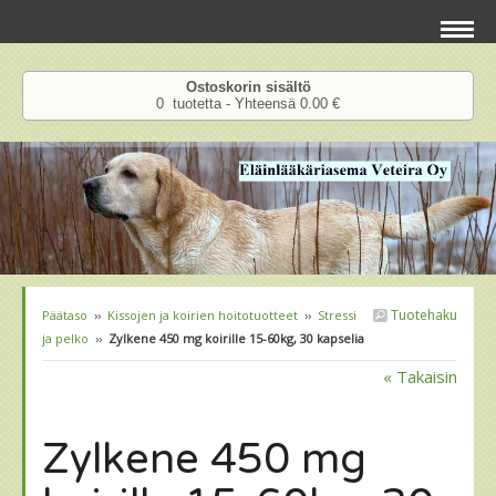
Ostoskorin sisältö
0 tuotetta - Yhteensä 0.00 €
Tuotehaku
Päätaso
››
Kissojen ja koirien hoitotuotteet
››
Stressi
ja pelko
››
Zylkene 450 mg koirille 15-60kg, 30 kapselia
« Takaisin
Zylkene 450 mg