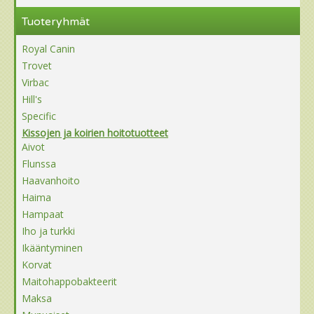
Tuoteryhmät
Royal Canin
Trovet
Virbac
Hill's
Specific
Kissojen ja koirien hoitotuotteet
Aivot
Flunssa
Haavanhoito
Haima
Hampaat
Iho ja turkki
Ikääntyminen
Korvat
Maitohappobakteerit
Maksa