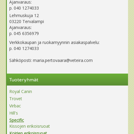
Ajanvaraus:
p. 040 1274033
Lehmuskuja 12
03220 Tervalampi
Ajanvaraus:
p. 045 6356979
Verkkokaupan ja ruokamyynnin asiakaspalvelu:
p. 040 1274033
Sähköposti: maria.pertovaara@veteira.com
Tuoteryhmät
Royal Canin
Trovet
Virbac
Hill's
Specific
Kissojen erikoisruoat
Koirien erikoisruoat