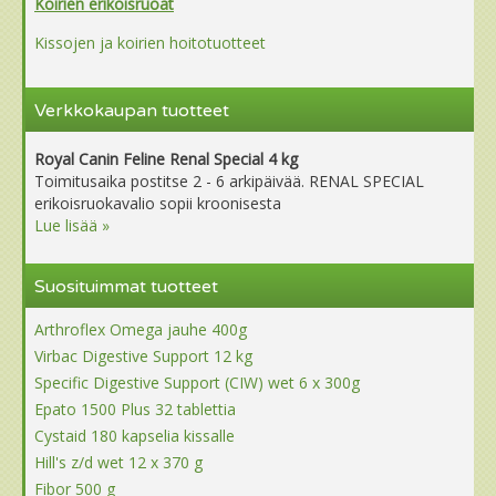
Koirien erikoisruoat
Kissojen ja koirien hoitotuotteet
Verkkokaupan tuotteet
Royal Canin Feline Renal Special 4 kg
Toimitusaika postitse 2 - 6 arkipäivää. RENAL SPECIAL
erikoisruokavalio sopii kroonisesta
Lue lisää »
Suosituimmat tuotteet
Arthroflex Omega jauhe 400g
Virbac Digestive Support 12 kg
Specific Digestive Support (CIW) wet 6 x 300g
Epato 1500 Plus 32 tablettia
Cystaid 180 kapselia kissalle
Hill's z/d wet 12 x 370 g
Fibor 500 g