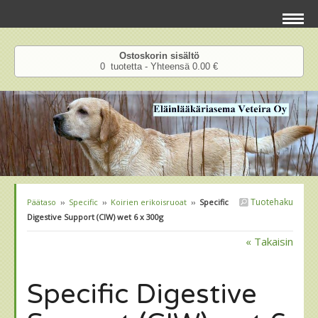
Ostoskorin sisältö
0 tuotetta - Yhteensä 0.00 €
Tuotehaku
Päätaso
››
Specific
››
Koirien erikoisruoat
››
Specific
Digestive Support (CIW) wet 6 x 300g
« Takaisin
Specific Digestive