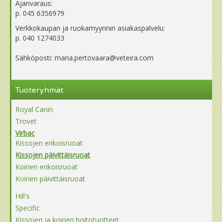
Ajanvaraus:
p. 045 6356979
Verkkokaupan ja ruokamyynnin asiakaspalvelu:
p. 040 1274033
Sähköposti: maria.pertovaara@veteira.com
Tuoteryhmät
Royal Canin
Trovet
Virbac
Kissojen erikoisruoat
Kissojen päivittäisruoat
Koirien erikoisruoat
Koirien päivittäisruoat
Hill's
Specific
Kissojen ja koirien hoitotuotteet